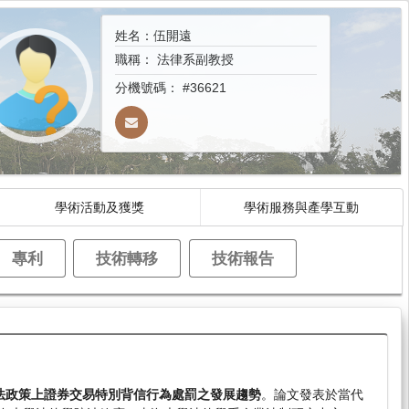
姓名：伍開遠
職稱：
法律系副教授
分機號碼：
#36621
學術活動及獲獎
學術服務與產學互動
專利
技術轉移
技術報告
法政策上證券交易特別背信行為處罰之發展趨勢
。論文發表於當代