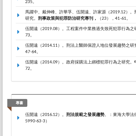
235。
馬躍中、戴伸峰、許華孚、伍開遠、許家源（2019.12）
研究。
刑事政策與犯罪防治研究專刊，
（23），41-61。
伍開遠（2019.08）。工程案件中業務過失致死犯罪行為之
73。
伍開遠（2014.11）。刑法上醫師保證人地位發展趨勢之研
47-64。
伍開遠（2014.09）。政府採購法上綁標犯罪行為之研究。
72。
專書
伍開遠（2016.12）。
刑法規範之發展趨勢
。：東海大學法律學
5990-63-3）