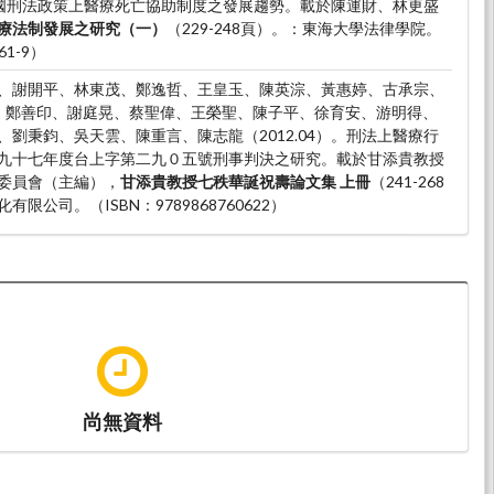
。德國刑法政策上醫療死亡協助制度之發展趨勢。載於陳運財、林更盛
療法制發展之研究（一）
（229-248頁）。：東海大學法律學院。
61-9）
、謝開平、林東茂、鄭逸哲、王皇玉、陳英淙、黃惠婷、古承宗、
、鄭善印、謝庭晃、蔡聖偉、王榮聖、陳子平、徐育安、游明得、
劉秉鈞、吳天雲、陳重言、陳志龍（2012.04）。刑法上醫療行
九十七年度台上字第二九０五號刑事判決之研究。載於甘添貴教授
委員會（主編），
甘添貴教授七秩華誕祝壽論文集 上冊
（241-268
限公司。（ISBN：9789868760622）
尚無資料