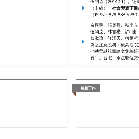
伍開遠（2014.11）
（主編），
社會變遷下醫
（ISBN：978-986-5990-
余振華、張麗卿、靳宗立
伍開遠、林書楷、許□達
曾淑瑜、許澤天、柯耀程、
為之注意義務：最高法院
七秩華誕祝壽論文集編輯
頁）。台北：承法數位文化有
策劃工作