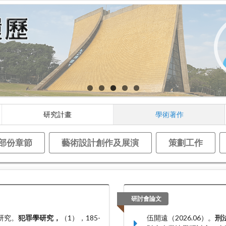
研究計畫
學術著作
部份章節
藝術設計創作及展演
策劃工作
研討會論文
研究。
犯罪學研究，
（1），185-
伍開遠（2026.06）。
刑