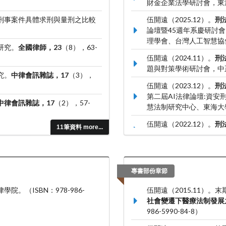
財金企業法學研討會，東
。刑事案件具體求刑與量刑之比較
伍開遠（2025.12）。
刑
論壇暨45週年系慶研討
理學會、台灣人工智慧協
研究。
全國律師，23
（8），63-
伍開遠（2024.11）。
刑
題與對策學術研討會，中
究。
中律會訊雜誌，17
（3），
伍開遠（2023.12）。
刑
第二屆AI法律論壇:資安
中律會訊雜誌，17
（2），57-
慧法制研究中心、東海大
伍開遠（2022.12）。
刑
11筆資料 more...
對策學術研討會，中正大
專書部份章節
院。（ISBN：978-986-
伍開遠（2015.11）
社會變遷下醫療法制發展
986-5990-84-8）