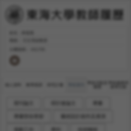
姓名：林嘉惠
職稱：
日文系副教授
分機號碼：
#31705
學術活動及
學術服務與
個人資料
教學授課
研究計畫
學術著作
獲獎
產學互動
期刊論文
研討會論文
專書
專書部份章節
藝術設計創作及展演
策劃工作
專利
技術轉移