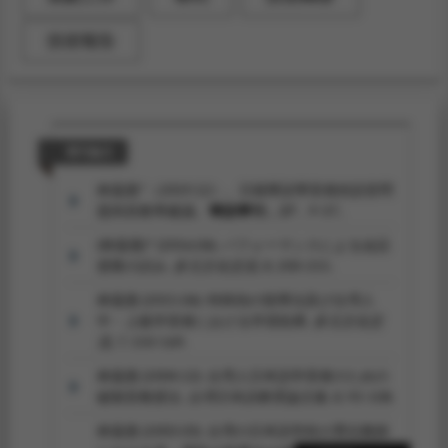
技術報告
期刊論文
林嘉惠*（2019.12）。日籍華語學習者的語音問
題與其教學建議。
華語學刊，27
，9-37。
(林嘉惠)* (2016.06). パフォーマンスによる会話
授業の試み.
多元文化交流, 8
, 200-215.
林嘉惠 (2015.06). 特殊拍の指導法及び台湾人
中・上級学習者における学習効果.
多元文化交
流, 7
, 150-169.
林嘉惠 (2004.12). 台湾人日本語学習者のための
破裂音教授法.
台湾日本語教育論文集, 8
, 93-108.
林嘉惠 (2003.03). 台湾の日本語学科の専任教師