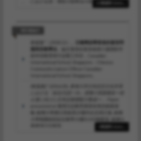
における清・濁音の指導法の傾向―アンケート
13筆資料 more...
調査の結果に基づいて―.
明海対照言語学論
集, 3
, 73-88.
研討會論文
林嘉惠*（2018.12）。
日籍華語學習者的發音問
題與其教學法
。論文發表於新加坡第六届国际学
校华语教育研讨会暨工作坊，Canadian
International School, Singapore：Chinese
Community Liaison Officer Canadian
International School, Singapore。
(林嘉惠)* (2016.03).
東海大学日本語言文化学系
における「綜合日語(一)A」授業の実践報告ー初
心者に向けた日本語基礎能力養成ー」
. Paper
presented at 應用日語教育展望未來的創新策
略-銘傳大學應日系創系20週年紀念研討會, 銘傳
大學桃園校區綜合教學大樓EE202棟教室: 銘傳大
學應用日語學系.
4筆資料 more...
林嘉惠 (2013.05).
会話の授業とパフォーマンス