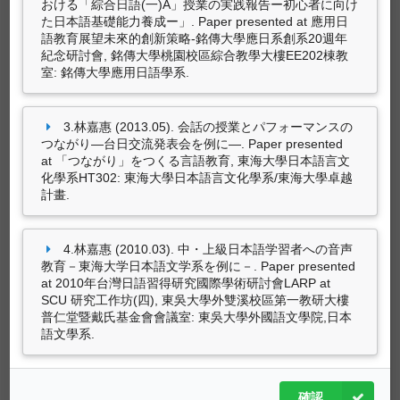
おける「綜合日語(一)A」授業の実践報告ー初心者に向け
木下謙朗、林嘉惠、三橋麻子、木山三佳、荒井
た日本語基礎能力養成ー」. Paper presented at 應用日
語教育展望未來的創新策略-銘傳大學應日系創系20週年
智子、丸山真貴子、長谷川香摘、羅福順、陳美
紀念研討會, 銘傳大學桃園校區綜合教學大樓EE202棟教
玲、西川寛之、久保田美子、片桐史尚、中川
室: 銘傳大學應用日語學系.
仁 (2009.05). 東海大学（台湾）日本語文学系に
おける音声教育. In 水谷信子 (Ed.),
日本語教育を
めぐる研究と実践
(pp. 17-37). 日本東京都千代
3.林嘉惠 (2013.05). 会話の授業とパフォーマンスの
田区平河町１－３－１３: 凡人社.(ISBN：978-4-
つながり―台日交流発表会を例に―. Paper presented
89358-713-8)
at 「つながり」をつくる言語教育, 東海大學日本語言文
化學系HT302: 東海大學日本語言文化學系/東海大學卓越
計畫.
4.林嘉惠 (2010.03). 中・上級日本語学習者への音声
教育－東海大学日本語文学系を例に－. Paper presented
at 2010年台灣日語習得研究國際學術研討會LARP at
SCU 研究工作坊(四), 東吳大學外雙溪校區第一教研大樓
普仁堂暨戴氏基金會會議室: 東吳大學外國語文學院,日本
語文學系.
藝術設計創作及展演
確認