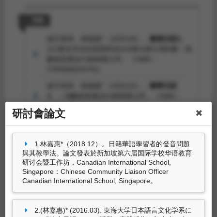
のつながり―台日交流発表会を例に―
. Paper
presented at 「つながり」をつくる言語教
專書
育, 東海大學日本語言文化學系HT302: 東海大學
日本語言文化學系/東海大學卓越計畫.
緒方智幸、林嘉惠*（2023.03）。
樂寫日語2
。
251新北市淡水區新民街222巷16弄12號6樓：鴻
林嘉惠 (2010.03).
中・上級日本語学習者への音
麒創意整合行銷有限公司。（ISBN：
声教育－東海大学日本語文学系を例に－
. Paper
9789868244740）
presented at 2010年台灣日語習得研究國際學術
研討會LARP at SCU 研究工作坊(四), 東吳大學外
緒方智幸、林嘉惠*（2022.01）。
樂學日語
雙溪校區第一教研大樓普仁堂暨戴氏基金會會議
2
。：鴻麒創意整合行銷有限公司。（ISBN：
室: 東吳大學外國語文學院,日本語文學系.
9789868244733）
研討會論文
林嘉惠、緒方智幸（2019.12）。
樂寫日語1
。：
鴻麒創意整合行銷有限公司。（ISBN：
9789868244726）
1.林嘉惠*（2018.12）。日籍華語學習者的發音問題
與其教學法。論文發表於新加坡第六届国际学校华语教育
林嘉惠、緒方智幸（2019.08）。
樂學日語1
。：
研讨会暨工作坊，Canadian International School,
鴻麒創意整合行銷有限公司。（ISBN：
4筆資料 more...
Singapore：Chinese Community Liaison Officer
9789868244719）
Canadian International School, Singapore。
2.(林嘉惠)* (2016.03). 東海大学日本語言文化学系に
專書部份章節