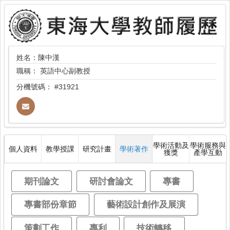
姓名：陳中漢
職稱：
英語中心副教授
分機號碼：
#31921
學術活動及
學術服務與
個人資料
教學授課
研究計畫
學術著作
獲獎
產學互動
期刊論文
研討會論文
專書
專書部份章節
藝術設計創作及展演
策劃工作
專利
技術轉移