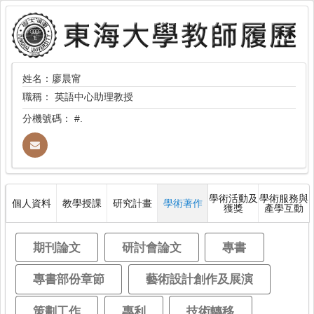
姓名：廖晨甯
職稱：
英語中心助理教授
分機號碼：
#.
學術活動及
學術服務與
個人資料
教學授課
研究計畫
學術著作
獲獎
產學互動
期刊論文
研討會論文
專書
專書部份章節
藝術設計創作及展演
策劃工作
專利
技術轉移