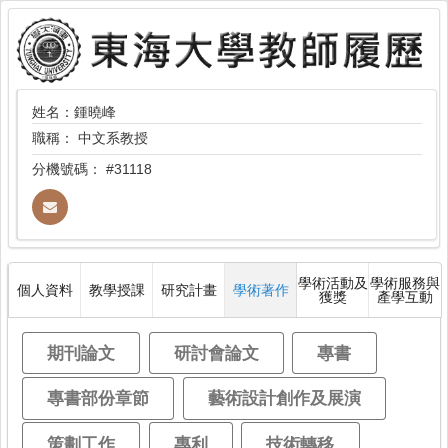
姓名：鍾曉峰
職稱：
中文系教授
分機號碼：
#31118
學術活動及
學術服務與
個人資料
教學授課
研究計畫
學術著作
獲獎
產學互動
期刊論文
研討會論文
專書
專書部份章節
藝術設計創作及展演
策劃工作
專利
技術轉移