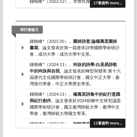
鍾曉峰*（2022.12）。李懷民推尊中晚唐詩探
17筆資料 more...
析：以《重訂中晚唐詩主客圖》為主的討論。
東
海中文學報，
（44），53-90。
研討會論文
鍾曉峰*（2025.05）。
園林詩意:論楊萬里園林
書寫
。論文發表於第一屆唐宋詩學國際學術研討
會，成功大學：成功大學中文系。
鍾曉峰*（2024.11）。
吟詠的詩學:白居易詩歌
中的吟詠與自我
。論文發表於轉型與變革:第十六
屆唐代文化國際學術研討會，國立中正大學：臺
灣唐代學會，中正大學歷史學系。
鍾曉峰*（2024.11）。
楊萬里詩集中的紀行意識
與紀行創作
。論文發表於2024前瞻中文研究議題
國際學術研討會，國立臺灣師範大學：臺灣中文
學會，臺灣師範大學國文學系。
鍾曉峰*（2023.05）。
論陸游的水域書寫與創作
11筆資料 more...
特質
。論文發表於第六屆人文化成國際學術研討
會，花蓮國立東華大學：國立東華大學。