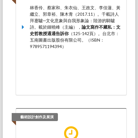
林香伶、蔡家和、朱衣仙、王政文、李佳蓮、黃
繼立、郭章裕、陳木青（2017.11）。千載詩人
拜蹇驢─文化意象與自我形象論：陸游的騎驢
詩。載於鍾曉峰（主編），
論文寫作不藏私：文
史哲教授通通告訴你
（125-142頁）。台北市：
五南圖書出版股份有限公司。（ISBN：
9789571194394）
藝術設計創作及展演