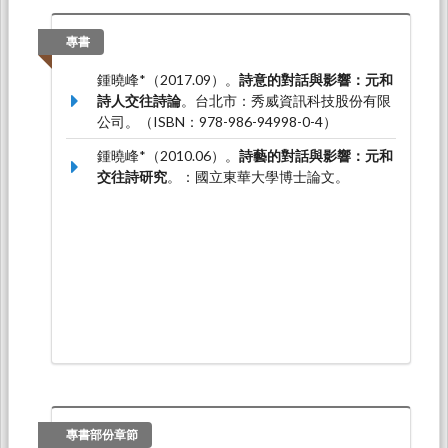
鍾曉峰*（2022.11）。
「水部家法」與「賈師法
專書
門」：論李懷民的中晚唐五律美典建構
。論文發
表於第十五屆唐代文化國際學術研討會會議議
鍾曉峰*（2017.09）。
詩意的對話與影響：元和
程，臺灣大學：臺大中文系， 佛光大學歷史系。
詩人交往詩論
。台北市：秀威資訊科技股份有限
公司。（ISBN：978-986-94998-0-4）
鍾曉峰*（2010.06）。
詩藝的對話與影響：元和
交往詩研究
。：國立東華大學博士論文。
專書部份章節