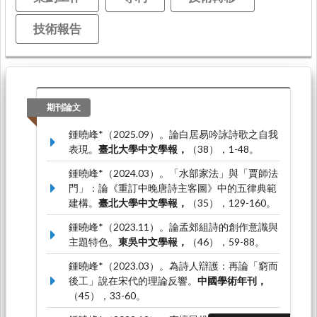
技術報告
期刊論文
鍾曉峰*（2025.09）。論白居易吟詠詩歌之自我
表現。
臺北大學中文學報，
（38），1-48。
鍾曉峰*（2024.03）。「水部家法」與「賈師法
門」：論《重訂中晚唐詩主客圖》中的五律典範
建構。
臺北大學中文學報，
（35），129-160。
鍾曉峰*（2023.11）。論孟郊組詩的創作意識與
主題特色。
東吳中文學報，
（46），59-88。
鍾曉峰*（2023.03）。為詩人辯護：再論「窮而
後工」說在宋代的理論反響。
中國學術年刊，
（45），33-60。