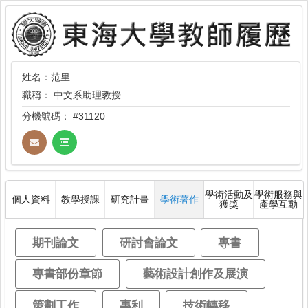
姓名：范里
職稱：
中文系助理教授
分機號碼：
#31120
學術活動及
學術服務與
個人資料
教學授課
研究計畫
學術著作
獲獎
產學互動
期刊論文
研討會論文
專書
專書部份章節
藝術設計創作及展演
策劃工作
專利
技術轉移