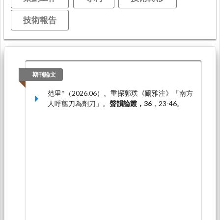
技術報告
期刊論文
范里*（2026.06）。重探郭璞《爾雅注》「南方
人呼翦刀為劑刀」。
聲韻論叢，36
，23-46。