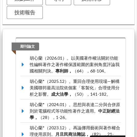
技術報告
期刊論文
胡心蘭（2026.01）。以美國著作權法關於功能
性編輯著作之著作權保護範圍的案例角度評論我
國相關判決。
專利師，
（64），68-104。
胡心蘭*（2025.12）。重回合理使用現場—解構
美國聯邦最高法院依個案「客製化」合理使用分
析之影響。
成大法學，
（50），141-182。
胡心蘭*（2024.01）。思想與表達二分與合併原
則於電腦程式等功能性著作之適用。
中正財經法
學，
（28），1-26。
胡心蘭*（2023.12）。再論挪用藝術與著作權合
理使用原則。
月旦民商法雜誌，
（82），21-