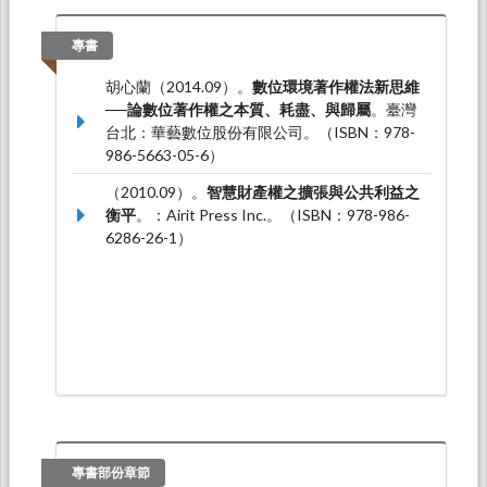
究所、國立胎玩藝術大學藝術管理與文化政策研
究所。
專書
胡心蘭*（2021.04）。
YouTube、Podcast、
胡心蘭（2014.09）。
數位環境著作權法新思維
Clubhouse、 NFT, 新興媒體之著作權爭議
。論
──論數位著作權之本質、耗盡、與歸屬
。臺灣
文發表於娛樂產業與智慧財產研討會，台大霖澤
台北：華藝數位股份有限公司。（ISBN：978-
館：經濟部智慧財產局、智慧財產培訓學院
986-5663-05-6）
(TIPA)與臺北律師公會。
（2010.09）。
智慧財產權之擴張與公共利益之
(胡心蘭)*（2019.10）。
美國修法新趨勢
。論文
衡平
。：Airit Press Inc.。（ISBN：978-986-
發表於2019智慧財產局成立20周年暨著作權法
6286-26-1）
回顧與前瞻研討會，台大霖澤館國際會議廳：智
慧財產局。
專書部份章節