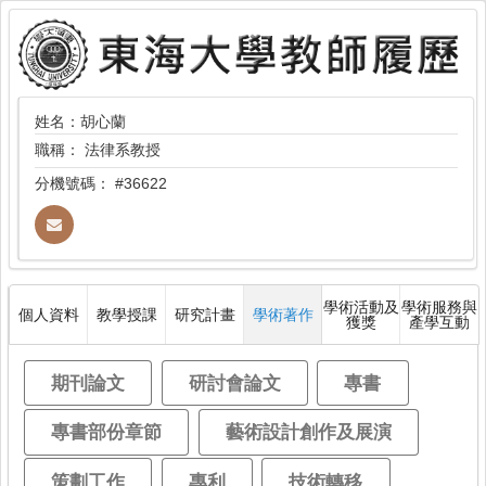
姓名：胡心蘭
職稱：
法律系教授
分機號碼：
#36622
學術活動及
學術服務與
個人資料
教學授課
研究計畫
學術著作
獲獎
產學互動
期刊論文
研討會論文
專書
專書部份章節
藝術設計創作及展演
策劃工作
專利
技術轉移