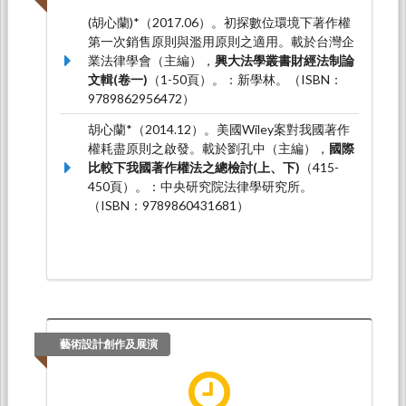
(胡心蘭)*（2017.06）。初探數位環境下著作權
第一次銷售原則與濫用原則之適用。載於台灣企
業法律學會（主編），
興大法學叢書財經法制論
文輯(卷一)
（1-50頁）。：新學林。（ISBN：
9789862956472）
胡心蘭*（2014.12）。美國Wiley案對我國著作
權耗盡原則之啟發。載於劉孔中（主編），
國際
比較下我國著作權法之總檢討(上、下)
（415-
450頁）。：中央研究院法律學研究所。
（ISBN：9789860431681）
藝術設計創作及展演