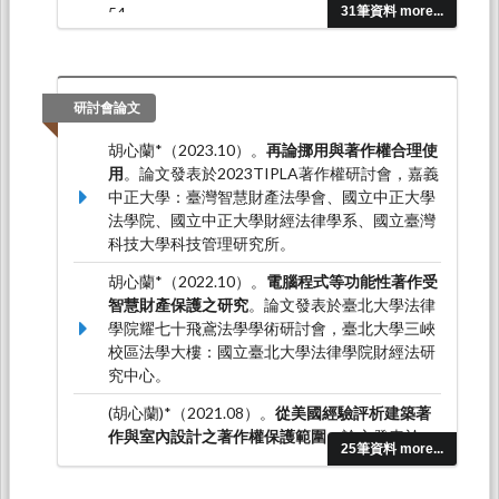
54。
31筆資料 more...
胡心蘭*（2022.04）。建築著作與室內設計之著
作權保護。
東海大學法學研究，
（63），1-49。
研討會論文
胡心蘭*（2023.10）。
再論挪用與著作權合理使
用
。論文發表於2023TIPLA著作權研討會，嘉義
中正大學：臺灣智慧財產法學會、國立中正大學
法學院、國立中正大學財經法律學系、國立臺灣
科技大學科技管理研究所。
胡心蘭*（2022.10）。
電腦程式等功能性著作受
智慧財產保護之研究
。論文發表於臺北大學法律
學院耀七十飛鳶法學學術研討會，臺北大學三峽
校區法學大樓：國立臺北大學法律學院財經法研
究中心。
(胡心蘭)*（2021.08）。
從美國經驗評析建築著
作與室內設計之著作權保護範圍
。論文發表於
25筆資料 more...
2021台灣智財法學會著作權演討會，視訊會議：
台灣智財法學會、國立台灣科技大學科技管理研