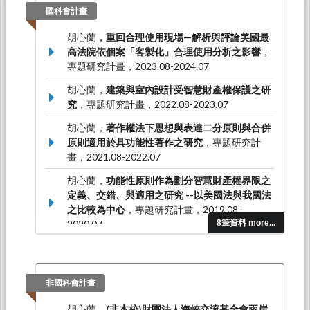
國科會計畫
胡心蘭，
重回合理使用現場—解析與評論美國最
高法院依個案「客製化」合理使用分析之影響
，
專題研究計畫，2023.08-2024.07
胡心蘭，
建築與室內設計受智慧財產權保護之研
究
，專題研究計畫，2022.08-2023.07
胡心蘭，
著作權法下思想與表達二分原則與合併
原則適用於具功能性著作之研究
，專題研究計
畫，2021.08-2022.07
胡心蘭，
功能性原則作為劃分智慧財產權界限之
定義、交錯、與適用之研究 --以美國法與我國法
之比較為中心
，專題研究計畫，2019.08-
2020.07
8筆資料 more...
胡心蘭，
從挪用藝術之觀點分析著作權法合理使
用轉化要素之適用
，專題研究計畫，2016.08-
2017.07
非國科會計畫
胡心蘭，
(非本校)財團法人海峽交流基金會兩岸