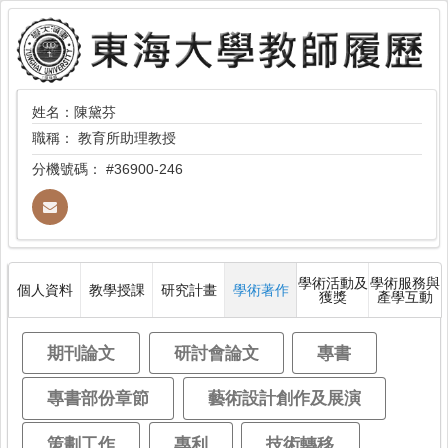
姓名：陳黛芬
職稱：
教育所助理教授
分機號碼：
#36900-246
學術活動及
學術服務與
個人資料
教學授課
研究計畫
學術著作
獲獎
產學互動
期刊論文
研討會論文
專書
專書部份章節
藝術設計創作及展演
策劃工作
專利
技術轉移