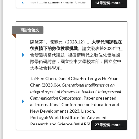
探討大學代間數位教學之挑戰。
台灣教育研究期
14筆資料 more...
刊，5
（5），81-102。
陳黛芬*、陳鶴元（2023.09）。探討高齡學習者
參與大學代間方案之代間交流態度。
台灣教育研
研討會論文
究期刊，4
（5），53-69。
陳黛芬*、陳鶴元（2023.12）。
大學代間課程在
後疫情下的數位教學挑戰
。論文發表於2023年社
會變遷與當代議題--後疫情時代之數位化發展國
際學術研討會，國立空中大學校本部：國立空中
大學社會科學系。
Tai-Fen Chen, Daniel Chia-En Teng & Ho-Yuan
Chen (2023.06).
Generational Intelligence as an
Integral aspect of Pre-service Teachers' Interpersonal
Communication Competence.
. Paper presented
at International Conference on Education and
New Developments 2023, Lisbon,
Portugal: World Institute for Advanced
Research and Science (WIARS).
27筆資料 more...
陳黛芬*（2022.11）。
代間學習與高齡教育
。論