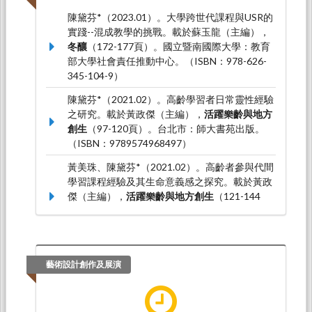
陳黛芬*（2023.01）。大學跨世代課程與USR的
實踐--混成教學的挑戰。載於蘇玉龍（主編），
冬釀
（172-177頁）。國立暨南國際大學：教育
部大學社會責任推動中心。（ISBN：978-626-
345-104-9）
陳黛芬*（2021.02）。高齡學習者日常靈性經驗
之研究。載於黃政傑（主編），
活躍樂齡與地方
創生
（97-120頁）。台北市：師大書苑出版。
（ISBN：9789574968497）
黃美珠、陳黛芬*（2021.02）。高齡者參與代間
學習課程經驗及其生命意義感之探究。載於黃政
傑（主編），
活躍樂齡與地方創生
（121-144
頁）。台北市：師大書苑出版。（ISBN：
9789574968497）
藝術設計創作及展演