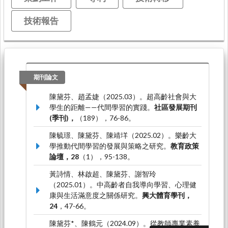
技術報告
期刊論文
陳黛芬、趙孟婕（2025.03）。超高齡社會與大
學生的距離——代間學習的實踐。
社區發展期刊
(季刊)，
（189），76-86。
陳毓璟、陳黛芬、陳靖垟（2025.02）。樂齡大
學推動代間學習的發展與策略之研究。
教育政策
論壇，28
（1），95-138。
黃詩情、林啟超、陳黛芬、謝智玲
（2025.01）。中高齡者自我導向學習、心理健
康與生活滿意度之關係研究。
興大體育學刊，
24
，47-66。
陳黛芬*、陳鶴元（2024.09）。從教師專業素養