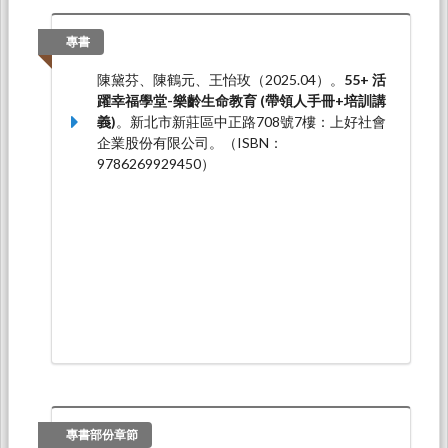
文發表於青銀共創代間學習研討會，中臺科技大
學：中臺科技大學。
專書
陳黛芬*（2022.10）。
大學代間學習課程的實施
陳黛芬、陳鶴元、王怡玫（2025.04）。
55+ 活
與成效
。論文發表於2022 「共創全齡友善社
躍幸福學堂-樂齡生命教育 (帶領人手冊+培訓講
會」代間學習融入課程之教學研究成果發表暨代
義)
。新北市新莊區中正路708號7樓：上好社會
間方案學術研討會，線上：國立中正大學成人及
企業股份有限公司。（ISBN：
繼續教育學系。
9786269929450）
林筱琲、陳黛芬*（2022.10）。
代間學習策略融
入國小社會領域課程之祖孫親密感研究
。論文發
表於2022 「共創全齡友善社會」代間學習融入
課程之教學研究成果發表暨代間方案學術研討
會，線上：國立中正大學成人及繼續教育學系。
專書部份章節