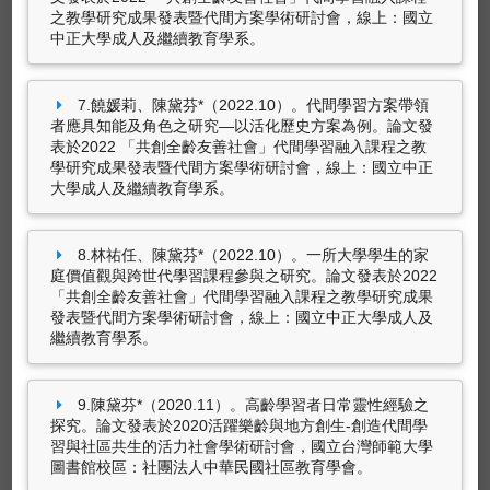
探討大學代間數位教學之挑戰。
台灣教育研究期
14筆資料 more...
之教學研究成果發表暨代間方案學術研討會，線上：國立
刊，5
（5），81-102。
中正大學成人及繼續教育學系。
陳黛芬*、陳鶴元（2023.09）。探討高齡學習者
參與大學代間方案之代間交流態度。
台灣教育研
7.饒媛莉、陳黛芬*（2022.10）。代間學習方案帶領
研討會論文
究期刊，4
（5），53-69。
者應具知能及角色之研究—以活化歷史方案為例。論文發
陳黛芬*、陳鶴元（2023.12）。
大學代間課程在
表於2022 「共創全齡友善社會」代間學習融入課程之教
學研究成果發表暨代間方案學術研討會，線上：國立中正
後疫情下的數位教學挑戰
。論文發表於2023年社
大學成人及繼續教育學系。
會變遷與當代議題--後疫情時代之數位化發展國
際學術研討會，國立空中大學校本部：國立空中
大學社會科學系。
8.林祐任、陳黛芬*（2022.10）。一所大學學生的家
Tai-Fen Chen, Daniel Chia-En Teng & Ho-Yuan
庭價值觀與跨世代學習課程參與之研究。論文發表於2022
「共創全齡友善社會」代間學習融入課程之教學研究成果
Chen (2023.06).
Generational Intelligence as an
發表暨代間方案學術研討會，線上：國立中正大學成人及
Integral aspect of Pre-service Teachers' Interpersonal
繼續教育學系。
Communication Competence.
. Paper presented
at International Conference on Education and
New Developments 2023, Lisbon,
9.陳黛芬*（2020.11）。高齡學習者日常靈性經驗之
Portugal: World Institute for Advanced
探究。論文發表於2020活躍樂齡與地方創生-創造代間學
Research and Science (WIARS).
27筆資料 more...
習與社區共生的活力社會學術研討會，國立台灣師範大學
圖書館校區：社團法人中華民國社區教育學會。
陳黛芬*（2022.11）。
代間學習與高齡教育
。論