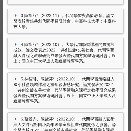
技術報告
3.陳黛芬*（2022.11）。代間學習與高齡教育。論文
發表於青銀共創代間學習研討會，中臺科技大學：中臺科
技大學。
4.陳黛芬*（2022.10）。大學代間學習課程的實施與
期刊論文
成效。論文發表於2022 「共創全齡友善社會」代間學習
陳黛芬、趙孟婕（2025.03）。超高齡社會與大
融入課程之教學研究成果發表暨代間方案學術研討會，線
上：國立中正大學成人及繼續教育學系。
學生的距離——代間學習的實踐。
社區發展期刊
(季刊)，
（189），76-86。
陳毓璟、陳黛芬、陳靖垟（2025.02）。樂齡大
5.林筱琲、陳黛芬*（2022.10）。代間學習策略融入
學推動代間學習的發展與策略之研究。
教育政策
國小社會領域課程之祖孫親密感研究。論文發表於2022
論壇，28
（1），95-138。
「共創全齡友善社會」代間學習融入課程之教學研究成果
發表暨代間方案學術研討會，線上：國立中正大學成人及
黃詩情、林啟超、陳黛芬、謝智玲
繼續教育學系。
（2025.01）。中高齡者自我導向學習、心理健
康與生活滿意度之關係研究。
興大體育學刊，
24
，47-66。
6.蔡景卉、陳黛芬*（2022.10）。代間學習融入藝術
與人文課程對國小高年級學童與祖輩代間關係之影響。論
陳黛芬*、陳鶴元（2024.09）。從教師專業素養
文發表於2022 「共創全齡友善社會」代間學習融入課程