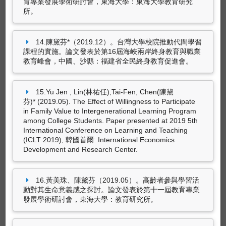
育專業發展學術研討會，東海大學：東海大學教育研究
所。
陳黛芬*（2023.01）。大學跨世代課程與USR的
實踐--混成教學的挑戰。載於蘇玉龍（主編），
冬釀
（172-177頁）。國立暨南國際大學：教育
14.陳黛芬*（2019.12）。台灣大學校院推動代間學習
部大學社會責任推動中心。（ISBN：978-626-
課程的實施。論文發表於第16屆海峽兩岸終身教育與職業
345-104-9）
教育峰會，中國、沙縣：福建省全民終身教育促進會。
陳黛芬*（2021.02）。高齡學習者日常靈性經驗
之研究。載於黃政傑（主編），
活躍樂齡與地方
15.Yu Jen , Lin(林祐任),Tai-Fen, Chen(陳黛
創生
（97-120頁）。台北市：師大書苑出版。
芬)* (2019.05). The Effect of Willingness to Participate
（ISBN：9789574968497）
in Family Value to Intergenerational Learning Program
黃美珠、陳黛芬*（2021.02）。高齡者參與代間
among College Students. Paper presented at 2019 5th
International Conference on Learning and Teaching
學習課程經驗及其生命意義感之探究。載於黃政
(ICLT 2019), 韓國首爾: International Economics
傑（主編），
活躍樂齡與地方創生
（121-144
Development and Research Center.
頁）。台北市：師大書苑出版。（ISBN：
9789574968497）
16.黃美珠、陳黛芬（2019.05）。高齡者參與學習活
動對其生命意義感之探討。論文發表於第十一屆教育專業
藝術設計創作及展演
發展學術研討會，東海大學：教育研究所。