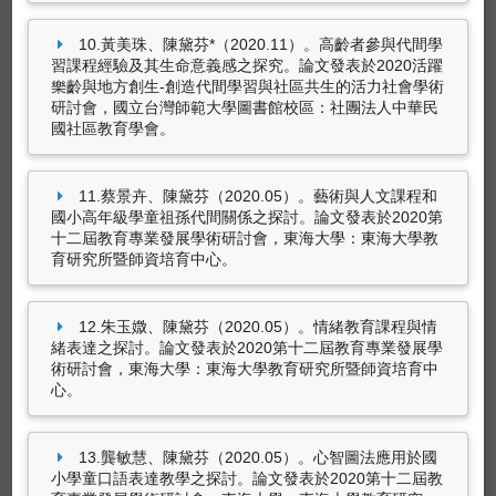
文發表於青銀共創代間學習研討會，中臺科技大
學：中臺科技大學。
10.黃美珠、陳黛芬*（2020.11）。高齡者參與代間學
專書
習課程經驗及其生命意義感之探究。論文發表於2020活躍
陳黛芬*（2022.10）。
大學代間學習課程的實施
樂齡與地方創生-創造代間學習與社區共生的活力社會學術
陳黛芬、陳鶴元、王怡玫（2025.04）。
55+ 活
與成效
。論文發表於2022 「共創全齡友善社
研討會，國立台灣師範大學圖書館校區：社團法人中華民
躍幸福學堂-樂齡生命教育 (帶領人手冊+培訓講
會」代間學習融入課程之教學研究成果發表暨代
國社區教育學會。
義)
。新北市新莊區中正路708號7樓：上好社會
間方案學術研討會，線上：國立中正大學成人及
企業股份有限公司。（ISBN：
繼續教育學系。
9786269929450）
11.蔡景卉、陳黛芬（2020.05）。藝術與人文課程和
林筱琲、陳黛芬*（2022.10）。
代間學習策略融
國小高年級學童祖孫代間關係之探討。論文發表於2020第
入國小社會領域課程之祖孫親密感研究
。論文發
十二屆教育專業發展學術研討會，東海大學：東海大學教
表於2022 「共創全齡友善社會」代間學習融入
育研究所暨師資培育中心。
課程之教學研究成果發表暨代間方案學術研討
會，線上：國立中正大學成人及繼續教育學系。
12.朱玉媺、陳黛芬（2020.05）。情緒教育課程與情
緒表達之探討。論文發表於2020第十二屆教育專業發展學
術研討會，東海大學：東海大學教育研究所暨師資培育中
心。
13.龔敏慧、陳黛芬（2020.05）。心智圖法應用於國
小學童口語表達教學之探討。論文發表於2020第十二屆教
專書部份章節