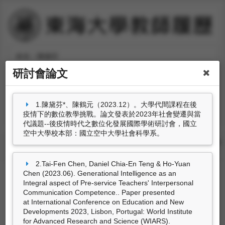
姓名：陳黛芬
職稱：
教育所助理教授
研討會論文
分機號碼：
#36900-246
1.陳黛芬*、陳鶴元（2023.12）。大學代間課程在後
疫情下的數位教學挑戰。論文發表於2023年社會變遷與當
代議題--後疫情時代之數位化發展國際學術研討會，國立
空中大學校本部：國立空中大學社會科學系。
學術活動及
學術服務與
個人資料
教學授課
研究計畫
學術著作
獲獎
產學互動
2.Tai-Fen Chen, Daniel Chia-En Teng & Ho-Yuan
Chen (2023.06). Generational Intelligence as an
期刊論文
研討會論文
專書
Integral aspect of Pre-service Teachers' Interpersonal
Communication Competence.. Paper presented
專書部份章節
藝術設計創作及展演
at International Conference on Education and New
Developments 2023, Lisbon, Portugal: World Institute
for Advanced Research and Science (WIARS).
策劃工作
專利
技術轉移