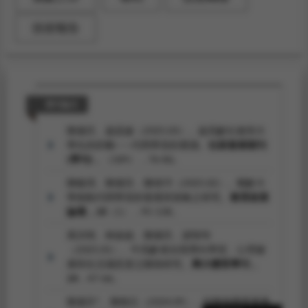
技術報告
期刊論文
陳黛芬、趙孟婕（2025.03）。超高齡社會與大
學生的距離——代間學習的實踐。
社區發展期刊
(季刊)，
（189），76-86。
陳毓璟、陳黛芬、陳靖垟（2025.02）。樂齡大
學推動代間學習的發展與策略之研究。
教育政策
論壇，28
（1），95-138。
黃詩情、林啟超、陳黛芬、謝智玲
（2025.01）。中高齡者自我導向學習、心理健
康與生活滿意度之關係研究。
興大體育學刊，
24
，47-66。
陳黛芬*、陳鶴元（2024.09）。從教師專業素養