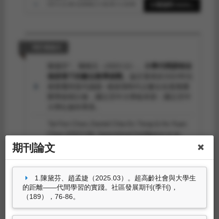
探討大學代間數位教學之挑戰。
台灣教育研究期
14筆資料 more...
刊，5
（5），81-102。
陳黛芬*、陳鶴元（2023.09）。探討高齡學習者
參與大學代間方案之代間交流態度。
台灣教育研
研討會論文
究期刊，4
（5），53-69。
陳黛芬*、陳鶴元（2023.12）。
大學代間課程在
後疫情下的數位教學挑戰
。論文發表於2023年社
會變遷與當代議題--後疫情時代之數位化發展國
際學術研討會，國立空中大學校本部：國立空中
大學社會科學系。
Tai-Fen Chen, Daniel Chia-En Teng & Ho-Yuan
Chen (2023.06).
Generational Intelligence as an
Integral aspect of Pre-service Teachers' Interpersonal
期刊論文
Communication Competence.
. Paper presented
at International Conference on Education and
New Developments 2023, Lisbon,
1.陳黛芬、趙孟婕（2025.03）。超高齡社會與大學生
Portugal: World Institute for Advanced
的距離——代間學習的實踐。社區發展期刊(季刊)，
Research and Science (WIARS).
（189），76-86。
27筆資料 more...
陳黛芬*（2022.11）。
代間學習與高齡教育
。論