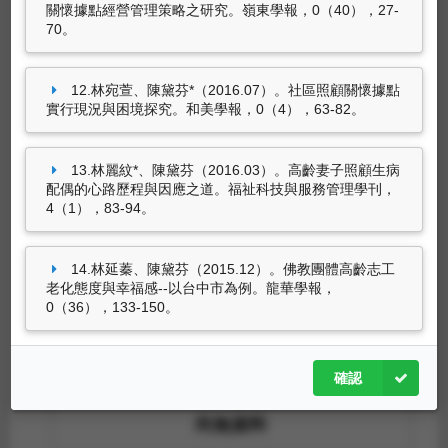
關懷據點經營管理策略之研究。嶺東學報，0（40），27-
尚無資料
70。
12.林宛萱、陳黛芬*（2016.07）。社區照顧關懷據點
實行現況與困境探究。和美學報，0（4），63-82。
策劃工作
13.林麗紋*、陳黛芬（2016.03）。高齡妻子照顧生病
配偶的心路歷程與因應之道。福祉科技與服務管理學刊，
4（1），83-94。
尚無資料
14.林延蓁、陳黛芬（2015.12）。佛教團體高齡志工
老化態度與幸福感--以台中市為例。龍華學報，
0（36），133-150。
專利
確認
尚無資料