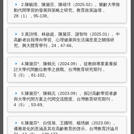
文發表於青銀共創代間學習研討會，中臺科技大
2.陳毓璟、陳黛芬、陳靖垟（2025.02）。樂齡大學推
學：中臺科技大學。
動代間學習的發展與策略之研究。教育政策論壇，
專書
28（1），95-138。
陳黛芬*（2022.10）。
大學代間學習課程的實施
陳黛芬、陳鶴元、王怡玫（2025.04）。
55+ 活
與成效
。論文發表於2022 「共創全齡友善社
躍幸福學堂-樂齡生命教育 (帶領人手冊+培訓講
會」代間學習融入課程之教學研究成果發表暨代
3.黃詩情、林啟超、陳黛芬、謝智玲（2025.01）。中
義)
。新北市新莊區中正路708號7樓：上好社會
間方案學術研討會，線上：國立中正大學成人及
高齡者自我導向學習、心理健康與生活滿意度之關係研
企業股份有限公司。（ISBN：
繼續教育學系。
究。興大體育學刊，24，47-66。
9786269929450）
林筱琲、陳黛芬*（2022.10）。
代間學習策略融
入國小社會領域課程之祖孫親密感研究
。論文發
4.陳黛芬*、陳鶴元（2024.09）。從教師專業素養探
表於2022 「共創全齡友善社會」代間學習融入
討大學代間數位教學之挑戰。台灣教育研究期刊，
課程之教學研究成果發表暨代間方案學術研討
5（5），81-102。
會，線上：國立中正大學成人及繼續教育學系。
5.陳黛芬*、陳鶴元（2023.09）。探討高齡學習者參
與大學代間方案之代間交流態度。台灣教育研究期刊，
4（5），53-69。
6.陳黛芬*、白恆旭、王國明、楊琇媚（2023.08）。
優雅老化的意涵及其在高齡教育的啓示。台灣教育評論月
專書部份章節