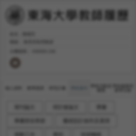
姓名：陳黛芬
職稱：
教育所助理教授
分機號碼：
#36900-246
學術活動及
學術服務與
個人資料
教學授課
研究計畫
學術著作
獲獎
產學互動
期刊論文
研討會論文
專書
專書部份章節
藝術設計創作及展演
策劃工作
專利
技術轉移