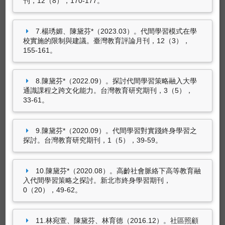
刊，12（8），170-177。
陳黛芬*（2023.01）。大學跨世代課程與USR的
實踐--混成教學的挑戰。載於蘇玉龍（主編），
7.楊琇媚、陳黛芬*（2023.03）。代間學習模式在學
冬釀
（172-177頁）。國立暨南國際大學：教育
校實施的限制與建議。臺灣教育評論月刊，12（3），
部大學社會責任推動中心。（ISBN：978-626-
155-161。
345-104-9）
陳黛芬*（2021.02）。高齡學習者日常靈性經驗
8.陳黛芬*（2022.09）。探討代間學習策略融入大學
之研究。載於黃政傑（主編），
活躍樂齡與地方
通識課程之跨文化能力。台灣教育研究期刊，3（5），
創生
（97-120頁）。台北市：師大書苑出版。
33-61。
（ISBN：9789574968497）
黃美珠、陳黛芬*（2021.02）。高齡者參與代間
學習課程經驗及其生命意義感之探究。載於黃政
9.陳黛芬*（2020.09）。代間學習對實踐終身學習之
探討。台灣教育研究期刊，1（5），39-59。
傑（主編），
活躍樂齡與地方創生
（121-144
頁）。台北市：師大書苑出版。（ISBN：
9789574968497）
10.陳黛芬*（2020.08）。高齡社會脈絡下高等教育融
入代間學習策略之探討。新北市終身學習期刊，
0（20），49-62。
藝術設計創作及展演
11.林宛萱、陳黛芬、林育德（2016.12）。社區照顧