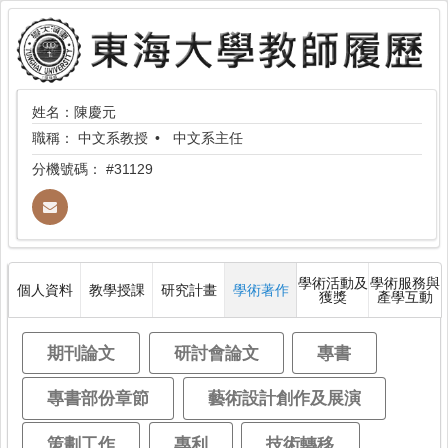
姓名：陳慶元
職稱：
中文系教授
中文系主任
分機號碼：
#31129
學術活動及
學術服務與
個人資料
教學授課
研究計畫
學術著作
獲獎
產學互動
期刊論文
研討會論文
專書
專書部份章節
藝術設計創作及展演
策劃工作
專利
技術轉移