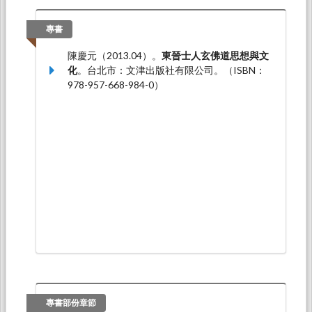
陳慶元*（2019.11）。
魏晉贈答風氣與玄言詩嬗
變探析
。論文發表於中華文化與文學學術研討系
專書
列第二十五次會議 與時俱進—古典文學的傳承與
陳慶元（2013.04）。
東晉士人玄佛道思想與文
新變學術研討會，東海大學：東海大學中國文學
化
。台北市：文津出版社有限公司。（ISBN：
系。
978-957-668-984-0）
陳慶元*（2019.05）。
自覺乎？附庸乎？——
《典論‧論文》的時代意義探究
。論文發表於東海
大學中國文學系專任教師論文發表會第79場，東
海大學中國文學系：東海大學中國文學系。
專書部份章節