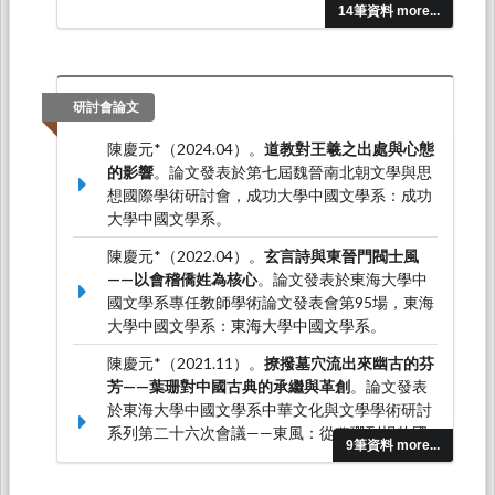
14筆資料 more...
研討會論文
陳慶元*（2024.04）。
道教對王羲之出處與心態
的影響
。論文發表於第七屆魏晉南北朝文學與思
想國際學術研討會，成功大學中國文學系：成功
大學中國文學系。
陳慶元*（2022.04）。
玄言詩與東晉門閥士風
——以會稽僑姓為核心
。論文發表於東海大學中
國文學系專任教師學術論文發表會第95場，東海
大學中國文學系：東海大學中國文學系。
陳慶元*（2021.11）。
撩撥墓穴流出來幽古的芬
芳——葉珊對中國古典的承繼與革創
。論文發表
於東海大學中國文學系中華文化與文學學術研討
系列第二十六次會議——東風：從葉珊到楊牧國
9筆資料 more...
際學術研討會，東海大學：東海大學中國文學
系。