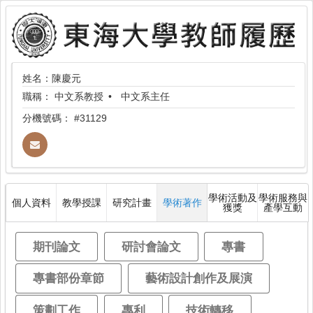
姓名：陳慶元
職稱：
中文系教授
中文系主任
分機號碼：
#31129
學術活動及
學術服務與
個人資料
教學授課
研究計畫
學術著作
獲獎
產學互動
期刊論文
研討會論文
專書
專書部份章節
藝術設計創作及展演
策劃工作
專利
技術轉移