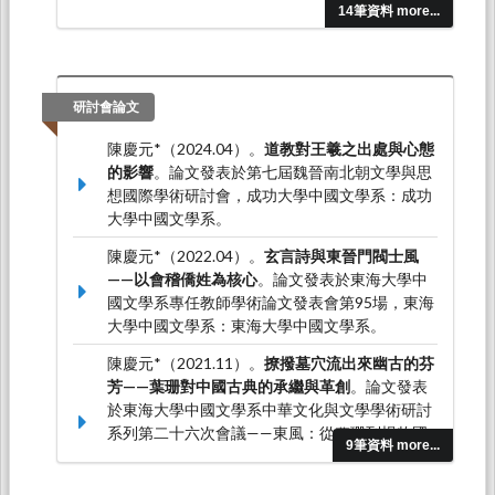
14筆資料 more...
研討會論文
陳慶元*（2024.04）。
道教對王羲之出處與心態
的影響
。論文發表於第七屆魏晉南北朝文學與思
想國際學術研討會，成功大學中國文學系：成功
大學中國文學系。
陳慶元*（2022.04）。
玄言詩與東晉門閥士風
——以會稽僑姓為核心
。論文發表於東海大學中
國文學系專任教師學術論文發表會第95場，東海
大學中國文學系：東海大學中國文學系。
陳慶元*（2021.11）。
撩撥墓穴流出來幽古的芬
芳——葉珊對中國古典的承繼與革創
。論文發表
於東海大學中國文學系中華文化與文學學術研討
系列第二十六次會議——東風：從葉珊到楊牧國
9筆資料 more...
際學術研討會，東海大學：東海大學中國文學
系。