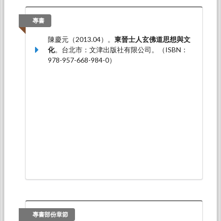
陳慶元*（2019.11）。
魏晉贈答風氣與玄言詩嬗
變探析
。論文發表於中華文化與文學學術研討系
專書
列第二十五次會議 與時俱進—古典文學的傳承與
陳慶元（2013.04）。
東晉士人玄佛道思想與文
新變學術研討會，東海大學：東海大學中國文學
化
。台北市：文津出版社有限公司。（ISBN：
系。
978-957-668-984-0）
陳慶元*（2019.05）。
自覺乎？附庸乎？——
《典論‧論文》的時代意義探究
。論文發表於東海
大學中國文學系專任教師論文發表會第79場，東
海大學中國文學系：東海大學中國文學系。
專書部份章節