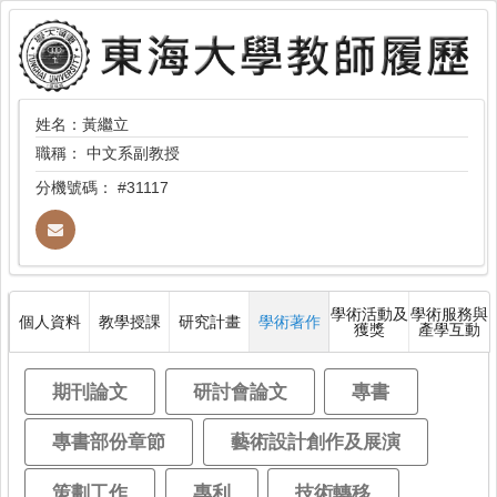
姓名：黃繼立
職稱：
中文系副教授
分機號碼：
#31117
學術活動及
學術服務與
個人資料
教學授課
研究計畫
學術著作
獲獎
產學互動
期刊論文
研討會論文
專書
專書部份章節
藝術設計創作及展演
策劃工作
專利
技術轉移