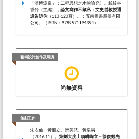
「溥博淵泉」：二程思想之水喻論究〉。載於林
香伶（主編），
論文寫作不藏私：文史哲教授通
通告訴你
（113-123頁）。：五南圖書股份有限
公司。（ISBN：9789571194394）
黃繼立*（2011.11）。「所謂汝心，亦不專是那
一團血肉」：陽明學以「水」喻「心」的隱喻原
型。載於屏東教育大學中國語文學系（主編），
聯藻於日月，交彩於風雲—2010近現代中國語文
藝術設計創作及展演
國際學術研討會論文集
（1-25頁）。台灣，台
北：五南圖書公司。（ISBN：978-957-11-
6476-2）
尚無資料
策劃工作
朱衣仙、黃繼立、阮美慧、黃皇男
（2016.11）。
策劃大度山頭嶙峋立－徐復觀先