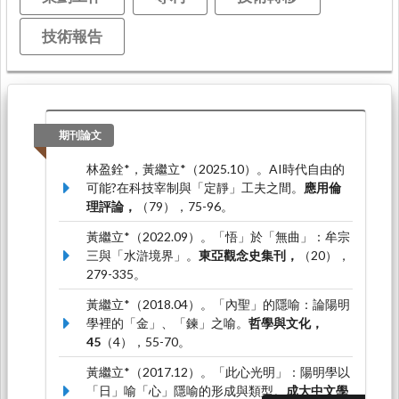
技術報告
期刊論文
林盈銓*，黃繼立*（2025.10）。AI時代自由的
可能?在科技宰制與「定靜」工夫之間。
應用倫
理評論，
（79），75-96。
黃繼立*（2022.09）。「悟」於「無曲」：牟宗
三與「水滸境界」。
東亞觀念史集刊，
（20），
279-335。
黃繼立*（2018.04）。「內聖」的隱喻：論陽明
學裡的「金」、「鍊」之喻。
哲學與文化，
45
（4），55-70。
黃繼立*（2017.12）。「此心光明」：陽明學以
「日」喻「心」隱喻的形成與類型。
成大中文學