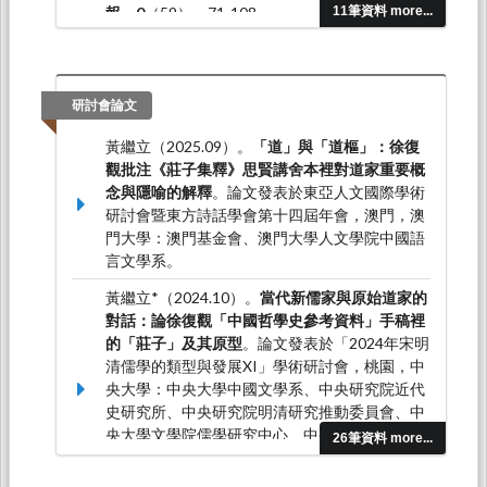
報，0
（59），71-108。
11筆資料 more...
黃繼立*（2016.11）。「逝者如斯」、「上下同
流」與「溥博淵泉」：二程思想之水喻論究。
東
吳中文學報，32
，31-56。
研討會論文
黃繼立（2025.09）。
「道」與「道樞」：徐復
觀批注《莊子集釋》思賢講舍本裡對道家重要概
念與隱喻的解釋
。論文發表於東亞人文國際學術
研討會暨東方詩話學會第十四屆年會，澳門，澳
門大學：澳門基金會、澳門大學人文學院中國語
言文學系。
黃繼立*（2024.10）。
當代新儒家與原始道家的
對話：論徐復觀「中國哲學史參考資料」手稿裡
的「莊子」及其原型
。論文發表於「2024年宋明
清儒學的類型與發展XI」學術研討會，桃園，中
央大學：中央大學中國文學系、中央研究院近代
史研究所、中央研究院明清研究推動委員會、中
央大學文學院儒學研究中心、中央大學哲學研究
26筆資料 more...
所、國家科學及技術委員會人文社會科學研究中
心。