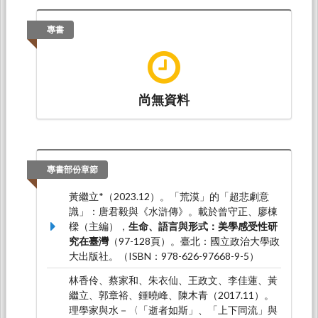
黃繼立（2022.12）。
當新儒家閱讀古典儒家：
專書
徐復觀《四書》批注本的《孟子》解釋思路
。論
文發表於2022經學與文化全國學術研討會，台
中，中興大學中國文學系：中興大學中國文學
系。
尚無資料
黃繼立（2021.10）。
徐復觀「雜抄論語」手稿
裡的朱子學：一種「文本發生學」式的分析
。論
文發表於「2021年宋明清儒學的類型與發展
VIII」學術研討會，桃園，中央大學：中央大學
中國文學系、文學院儒學研究中心、中央研究院
專書部份章節
文哲研究所。
黃繼立*（2023.12）。「荒漠」的「超悲劇意
黃繼立*（2020.10）。
「栽培灌溉」與「舂簸篩
識」：唐君毅與《水滸傳》。載於曾守正、廖棟
揀」：論陽明學裡的兩種工夫隱喻
。論文發表於
樑（主編），
生命、語言與形式：美學感受性研
「2020年宋明清儒學的類型與發展Ⅶ」學術研
究在臺灣
（97-128頁）。臺北：國立政治大學政
討會，桃園，中央大學：中央大學中國文學系、
大出版社。（ISBN：978-626-97668-9-5）
中央大學哲學研究所、中央大學文學院儒學研究
中心、中央研究院明清推動委員會。
林香伶、蔡家和、朱衣仙、王政文、李佳蓮、黃
繼立、郭章裕、鍾曉峰、陳木青（2017.11）。
理學家與水－〈「逝者如斯」、「上下同流」與