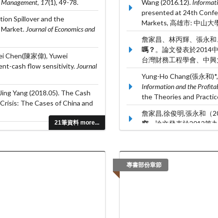
d Management, 17
(1), 49-78.
Wang (2016.12).
Informati
presented at 24th Confer
on Spillover and the
Markets, 高雄市: 中山大
e Market.
Journal of Economics and
詹家昌、林丙輝、張永和、
嗎？
。論文發表於201
ei Chen(陳家偉), Yuwei
台灣財務工程學會、中興
ent-cash flow sensitivity.
Journal
Yung-Ho Chang(張永和)*, 
Information and the Profitab
ing Yang (2018.05). The Cash
the Theories and Pract
Crisis: The Cases of China and
詹家昌,徐俊明,張永和（20
21筆資料 more...
究
。論文發表於2012
ng, (2017.08). Size, Trading
onal Journal of Managerial
專書部份章節