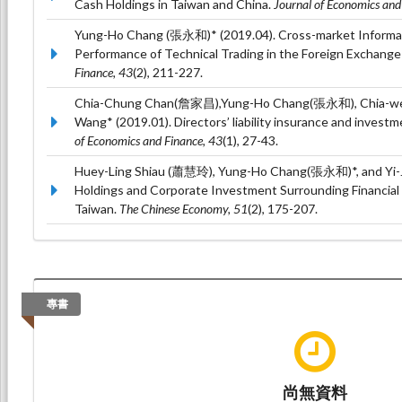
Cash Holdings in Taiwan and China.
Journal of Economics an
Yung-Ho Chang (張永和)* (2019.04). Cross-market Informati
Performance of Technical Trading in the Foreign Exchang
Finance, 43
(2), 211-227.
Chia-Chung Chan(詹家昌),Yung-Ho Chang(張永和), Chia-w
Wang* (2019.01). Directors’ liability insurance and investm
of Economics and Finance, 43
(1), 27-43.
Huey-Ling Shiau (蕭慧玲), Yung-Ho Chang(張永和)*, and Yi-J
Holdings and Corporate Investment Surrounding Financial 
Taiwan.
The Chinese Economy, 51
(2), 175-207.
Yung-Ho Chang(張永和)*, Chia-Ching Jong, and Sin-Chong Wa
Volume, and the Profitability of Technical Trading.
Internati
Finance, 13
(4), 475-494.
專書
尚無資料