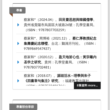
江西省龍南市：中國南昌大學。
蔡家和*（2026.03）。
中國哲學的返本開新與時
專書
代精神
。論文發表於第十四屆「當代新儒學國際
蔡家和*（2024.04）。
田艮齋思想與韓國儒學
。
學術會議」，台北市中正區中山南路20號國家圖
貴州省貴陽市烏當區大坡路26號：孔學堂書局。
書館會議廳：財團法人東方人文學術研究基金
（ISBN：9787807703259）
會、鵝湖月刊社。
蔡家和*、周博裕（2021.12）。
蔡仁厚教授紀念
(蔡家和)*（2025.10）。
韓國朱子學的心學化
。
集壽慶紀念聯璧
。台北：鵝湖月刊社。（ISBN：
論文發表於2025年韓中日朱子學學術研討會，江
9789869547437）
原特別自治道：韓國朱子學會。
蔡家和*（2020.12）。
盈天地皆心也：黃宗羲内
圣学之研究
。貴州：孔學堂書局。（ISBN：
9787807702481）
蔡家和（2018.07）。
源頭活水—理學與朱子
《四書章句集注》研究
。：福建教育出版社。
（ISBN：9787533481766）
8筆資料 more...
蔡家和（2013.09）。
王船山《讀孟子大全說》
研究
。台北：學生書局。（ISBN：
9789571515922）
專書部份章節