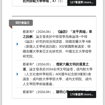
杭州師範大學學報，47
（1），1-8。
127筆資料 more...
研討會論文
蔡家和*（2026.06）。
《論語》「攻乎異端」章
之詮解
。論文發表於中韓儒學高峰論壇─中韓
《論語》硏究的現況與課題，韓國首爾大學 4棟
（新陽人文學術資訊館）302號國際會議室：韓
國首爾大學東亞文化研究所、中國北京大學儒學
研究院。
蔡家和*（2026.05）。
儒家六藝文明的通貫之
道
。論文發表於2026全球文明論壇，成均館大學
（人文社會科學校區）600週年紀念館3樓第1會
議室：成均館大學學部大學、成均文明院、成均
人文學院學術秘書處。
蔡家和*（2026.04）。
陽明心學的即器言道
。論
178筆資料 more...
文發表於鵝湖論道（2026）暨文明互鑒中的陽明
學與中華民族文化主體性國際學術研討會，中國