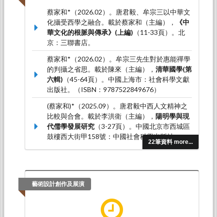
蔡家和*（2026.02）。唐君毅、牟宗三以中華文
化攝受西學之融合。載於蔡家和（主編），
《中
華文化的根脈與傳承》(上編)
（11-33頁）。北
京：三聯書店。
蔡家和*（2026.02）。牟宗三先生對於惠能禪學
的判攝之省思。載於陳來（主編），
清華國學(第
六輯)
（45-64頁）。中國上海市：社會科學文獻
出版社。（ISBN：9787522849676）
(蔡家和)*（2025.09）。唐君毅中西人文精神之
比較與合會。載於李洪衛（主編），
陽明學與現
代儒學發展研究
（3-27頁）。中國北京市西城區
鼓樓西大街甲158號：中國社會科學出版社。
22筆資料 more...
（ISBN：9787522757667）
蔡家和*（2025.06）。艮齋與寒洲學派「心說論
辨」之理論結構與特色――續論艮齋〈李氏心即
理說條辨〉之第十一至二十六條。載於王中江
藝術設計創作及展演
（主編），
哲學中國(第八輯)
（246-269頁）。
中國北京市：中國社會科學出版社。（ISBN：
9787522763620）