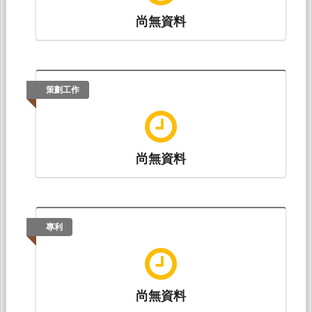
尚無資料
蔡家和*（2020.11）。《孟子．知言养气章》之
解析。載於曾振宇、曾令霞（主編），
曾子研究
第二辑
（8-21頁）。：綫裝書局。（ISBN：
9787512041172）
策劃工作
尚無資料
專利
尚無資料