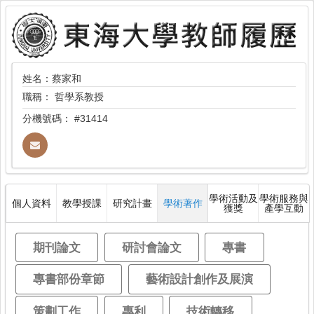
姓名：蔡家和
職稱：
哲學系教授
分機號碼：
#31414
學術活動及
學術服務與
個人資料
教學授課
研究計畫
學術著作
獲獎
產學互動
期刊論文
研討會論文
專書
專書部份章節
藝術設計創作及展演
策劃工作
專利
技術轉移