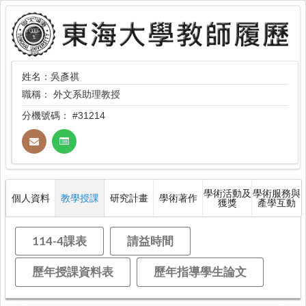
姓名：吳彥祺
職稱：
外文系助理教授
分機號碼：
#31214
學術活動及
學術服務與
個人資料
教學授課
研究計畫
學術著作
獲獎
產學互動
114-4課表
請益時間
歷年授課資料表
歷年指導學生論文