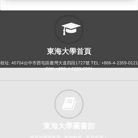
日間學士班-外文系3
必修
114-2
西洋文學作品導讀（二）[0101]
東海大學首頁
日間學士班-外文系1
必修
校址: 40704台中市西屯區臺灣大道四段1727號 TEL: +886-4-2359-0121
FAX: +886-4-2359-0361
114-2
英國文學 (四)[0138]
日間學士班-外文系3
必修
114-2
東海大學圖書館
英語口語訓練（三）[0131]
豐富的圖書資源、視聽軟體，歡迎利用！