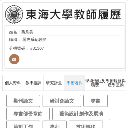
姓名：蔡秀美
職稱：
歷史系副教授
分機號碼：
#31307
學術活動及
學術服務與
個人資料
教學授課
研究計畫
學術著作
獲獎
產學互動
期刊論文
研討會論文
專書
專書部份章節
藝術設計創作及展演
策劃工作
專利
技術轉移