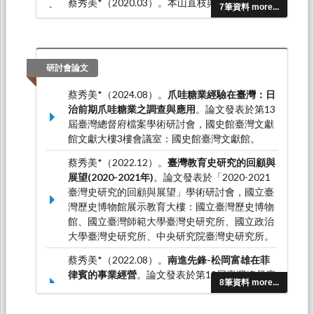
蔡秀美*（2020.03）。本山直枝與桃園街的發展
7筆資料 more...
（1924-1945）。
桃園文獻，9
，39-56。
研討會論文
蔡秀美*（2024.08）。
爪哇糖業經驗在臺灣：日
治前期爪哇糖業之調查與應用
。論文發表於第13
屆臺灣總督府檔案學術研討會，國史館臺灣文獻
館文獻大樓3樓會議室：國史館臺灣文獻館。
蔡秀美*（2022.12）。
臺灣教育史研究的回顧與
展望(2020-2021年)
。論文發表於「2020-2021
臺灣史研究的回顧與展望」學術研討會，國立臺
灣歷史博物館展示教育大樓：國立臺灣歷史博物
館、國立臺灣師範大學臺灣史研究所、國立政治
大學臺灣史研究所、中央研究院臺灣史研究所。
蔡秀美*（2022.08）。
南進先鋒-松岡富雄在菲
律賓的事業經營
。論文發表於第12屆臺灣總督府
8筆資料 more...
檔案學術研討會議，國史館臺灣文獻館文獻大樓
三樓會議室：國史館臺灣文獻館。