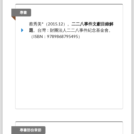
蔡秀美*（2018.11）。
日治前期臺中公學校之師
資結構與流動（1898-1921）
。論文發表於「日
專書
治時期臺灣的教育與東亞認識」國際學術研討
蔡秀美*（2015.12）。
二二八事件文獻目錄解
會，南華大學成均館C334會議室：南華大學人
題
。台灣：財團法人二二八事件紀念基金會。
文學院。
（ISBN：9789868795495）
蔡秀美*（2018.08）。
日治初期臺中國語傳習所
與地方社會之變動
。論文發表於第十屆臺灣總督
府檔案學術研討會，國史館臺灣文獻館文獻大樓
三樓會議室：國史館臺灣文獻館。
專書部份章節