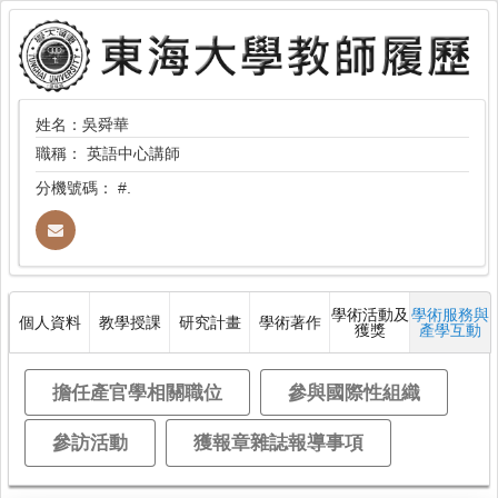
姓名：吳舜華
職稱：
英語中心講師
分機號碼：
#.
學術活動及
學術服務與
個人資料
教學授課
研究計畫
學術著作
獲獎
產學互動
擔任產官學相關職位
參與國際性組織
參訪活動
獲報章雜誌報導事項