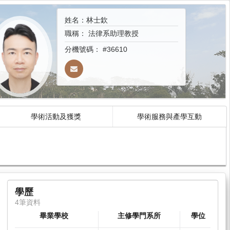
姓名：林士欽
職稱：
法律系助理教授
分機號碼：
#36610
學術活動及獲獎
學術服務與產學互動
學歷
4筆資料
畢業學校
主修學門系所
學位