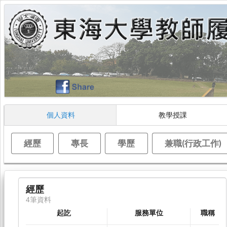
個人資料
教學授課
經歷
專長
學歷
兼職(行政工作)
經歷
4筆資料
起訖
服務單位
職稱