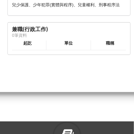
兒少保護、少年犯罪(實體與程序)、兒童權利、刑事程序法
兼職(行政工作)
0筆資料
起訖
單位
職稱