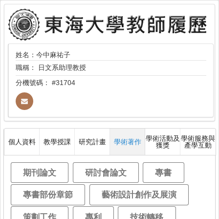
姓名：今中麻祐子
職稱：
日文系助理教授
分機號碼：
#31704
學術活動及
學術服務與
個人資料
教學授課
研究計畫
學術著作
獲獎
產學互動
期刊論文
研討會論文
專書
專書部份章節
藝術設計創作及展演
策劃工作
專利
技術轉移