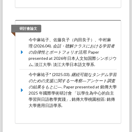
研討會論文
今中麻祐子、佐藤良子（内田良子）、中村麻
理 (2026.04).
会話・聴解クラスにおける学習者
の自律性とポートフォリオ活用
. Paper
presented at 2026年日本人文知国際シンポジウ
ム, 淡江大學: 淡江大學日本語文學系.
今中麻祐子* (2025.03).
継続可能なタンデム学習
のための支援に関する一考察―アンケート調査
の結果をもとに―
. Paper presented at 銘傳大學
2025 年國際學術研討會 「以學生為中心的自主
學習與日語教學實踐」, 銘傳大學桃園校區: 銘傳
大學應用日語學系.