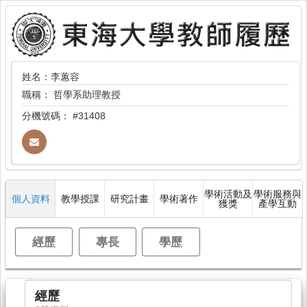
姓名：李蕙容
職稱：
哲學系助理教授
分機號碼：
#31408
學術活動及
學術服務與
個人資料
教學授課
研究計畫
學術著作
獲獎
產學互動
經歷
專長
學歷
經歷