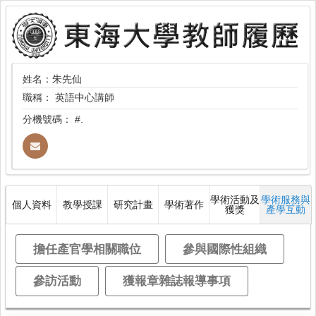
姓名：朱先仙
職稱：
英語中心講師
分機號碼：
#.
學術活動及
學術服務與
個人資料
教學授課
研究計畫
學術著作
獲獎
產學互動
擔任產官學相關職位
參與國際性組織
參訪活動
獲報章雜誌報導事項