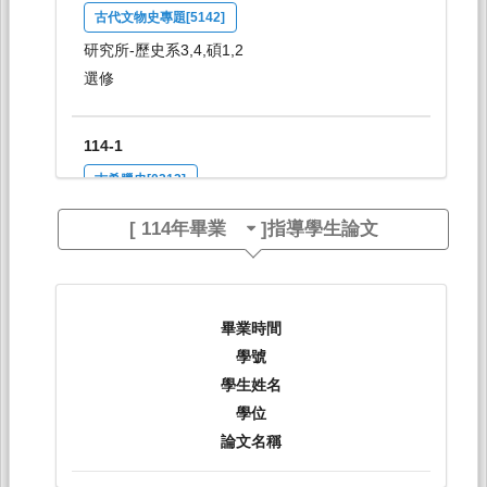
古代文物史專題[5142]
研究所-歷史系3,4,碩1,2
選修
114-1
古希臘史[0212]
日間學士班-歷史系1-4
[
114年畢業
]指導學生論文
選修
114-1
畢業時間
西洋古典考古與藝術史 [0213]
學號
日間學士班-歷史系1-4
學生姓名
選修
學位
論文名稱
114-1