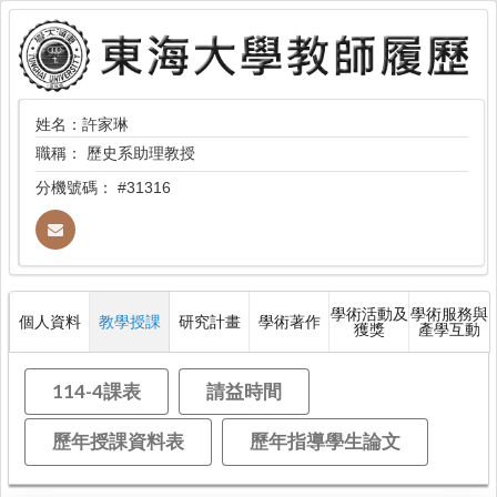
姓名：許家琳
職稱：
歷史系助理教授
分機號碼：
#31316
學術活動及
學術服務與
個人資料
教學授課
研究計畫
學術著作
獲獎
產學互動
114-4課表
請益時間
歷年授課資料表
歷年指導學生論文