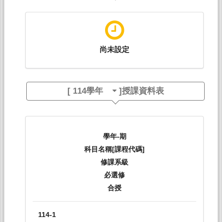
尚未設定
[
114學年
]授課資料表
學年-期
科目名稱[課程代碼]
修課系級
必選修
合授
114-1