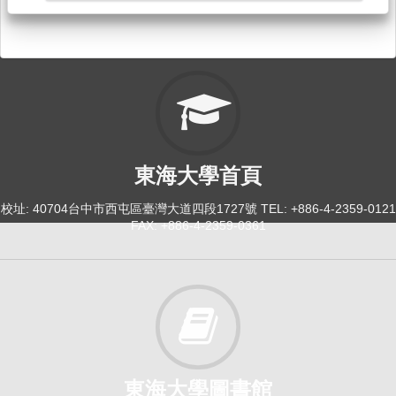
114-1
民法債編各論[8502]
進修學士班-進法律系3
必修
114-1
法理學[2691]
東海大學首頁
日間學士班-法律系4
校址: 40704台中市西屯區臺灣大道四段1727號 TEL: +886-4-2359-0121
必選
FAX: +886-4-2359-0361
114-1
民法債編各論[2684]
日間學士班-法律系3B
必修
東海大學圖書館