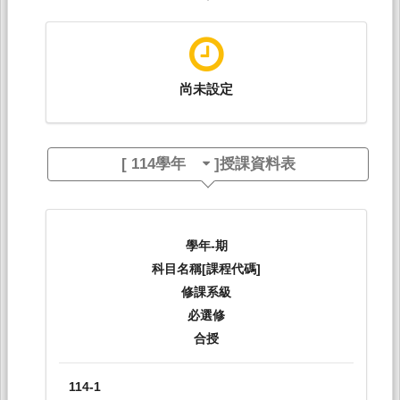
尚未設定
[
114學年
]授課資料表
學年-期
科目名稱[課程代碼]
修課系級
必選修
合授
114-1