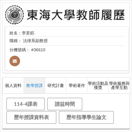
姓名：李君韜
職稱：
法律系副教授
分機號碼：
#36610
學術活動及
學術服務與
個人資料
教學授課
研究計畫
學術著作
獲獎
產學互動
114-4課表
請益時間
歷年授課資料表
歷年指導學生論文