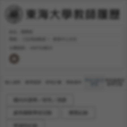
姓名：羅際鋐
職稱：
工設系副教授
教發中心主任
分機號碼：
#38701轉19
學術活動及
學術服務與
個人資料
教學授課
研究計畫
學術著作
獲獎
產學互動
國內外講學／研究／演講
參與國際學術活動
獲獎紀錄
獎補助紀錄