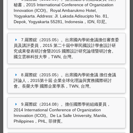
羅際鋐（2016.05）。出席國內學術會議-擔任會
秘書，2015 International Conference of Organization
議評論人，2016第11屆企業全球化理論與實務
羅際鋐（2023.12發表，2023.12得獎）。應用科
Innovation (ICOI)。Royal Ambarukmo Hotel,
研討會暨第8屆南區管理碩士論文研討會。長榮
Yogyakarta. Address: Jl. Laksda Adisucipto No. 81,
技藝術於動態雕塑開發設計與美戚評價。國家科
大學，TWN, 台灣。
Depok, Yogyakarta 55281, Indonesia，IDN, 印尼。
學及技術委員會產學成果－海報組優良獎。
羅際鋐（00 . 發表，2019.11得獎）。療癒性產
品之開發設計與美感評價。科技部工程技術發展
7.羅際鋐（2015.05）。出席國內學術會議擔任審查委
司產學成果海報展示特優獎。
員及講評委員，2015 第二十屆中華民國設計學會設計研
究成果發表研討會暨2015 國際設計研究論壇暨研討會。
羅際鋐（2019.08發表，2019.08得獎）。2019
國立雲林科技大學，TWN, 台灣。
泉州海峽兩岸大學生設計工作坊。泉州工業設計
協會、福建恆安集團有限公司優秀導師。
8.羅際鋐（2015.05）。出席國內學術會議 擔任會議
羅際鋐（2019.10發表，2019.10得獎）。“我的
評論人，2015第十屆 企業全球化理論與實務國際研討
最美校服”工業設計大賽。泉州市工業設計協會優
會。長榮大學 國際企業學系，TWN, 台灣。
秀指導老師。
6筆資料 more...
羅際鋐*（.發表，2015.10得獎）。椅著衣。台灣
9.羅際鋐（2014.08）。擔任國際學術組織要員，
藺草學會第九屆愛藺工藝獎-創新藺編設計組 佳
2014 International Conference of Organization
作。
Innovation (ICOI)。De La Salle University, Manila,
獎補助紀錄
Philippines，PHL, 菲律賓。
羅際鋐，獲東海大學113學年度國科會補助大專
校院研究獎勵。