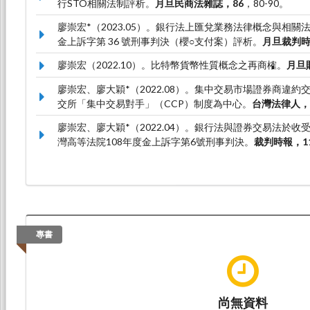
行STO相關法制評析。
月旦民商法雜誌，86
，80-90。
廖崇宏*（2023.05）。銀行法上匯兌業務法律概念與相關法
金上訴字第 36 號刑事判決（櫻○支付案）評析。
月旦裁判
廖崇宏（2022.10）。比特幣貨幣性質概念之再商榷。
月旦
廖崇宏、廖大穎*（2022.08）。集中交易市場證券商違
交所「集中交易對手」（CCP）制度為中心。
台灣法律人，
廖崇宏、廖大穎*（2022.04）。銀行法與證券交易法於
灣高等法院108年度金上訴字第6號刑事判決。
裁判時報，1
專書
尚無資料