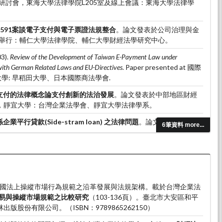
研討會，東海大學法律學院L205室及線上會議：東海大學法律學
8591案談電子支付與電子票證法規整合
。論文發表於公司治理與金
舉行：輔仁大學法律學院、輔仁大學財經法學研究中心。
3).
Review of the Development of Taiwan E-Payment Law under
ith German Related Laws and EU-Directives
. Paper presented at 國際
大學: 早稻田大學、日本國際商法學會.
支付的法律概念論支付創新的法治發展
。論文發表於中部地區財經
7)，靜宜大學：台灣企業法學會、靜宜大學法律學系。
企業平行貸款(Side-stram loan) 之法律問題
。論文發表於商事法
6筆資料 more...
台灣法學會商事法委員會、逢甲大學財經法律研究所、台灣企業法
理研究中心。
）。德國法上操縱市場行為規範之沿革發展與法規架構。載於台灣企業法
易與操縱市場規範之比較研究
（103-136頁）。臺北市大安區和平
版股份有限公司。（ISBN：9789865262150）