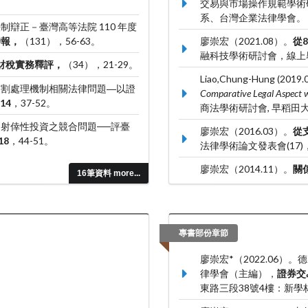
交易與市場操作規範學術
系、台灣企業法律學會。
制辯正－臺灣高等法院 110 年度
時報，
（131），56-63。
廖崇宏（2021.08）。
從
融科技學術研討會，線上
財稅實務釋評，
（34），21-29。
Liao,Chung-Hung (2019.0
約交割處理機制相關法律問題―以證
Comparative Legal Aspect w
14
，37-52。
商法學術研討會, 早稻田
收受射倖性投資之競合問題──評臺
廖崇宏（2016.03）。
從
18
，44-51。
法律學術論文發表會(1
廖崇宏（2014.11）。
關係
16筆資料 more...
學術研討會，逢甲大學：
律學會、逢甲大學公司治
專書部份章節
廖崇宏*（2022.06
律學會（主編），
證券交
東路三段38號4樓：新學林出