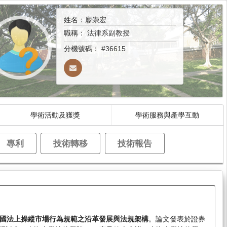
姓名：廖崇宏
職稱：
法律系副教授
分機號碼：
#36615
學術活動及獲獎
學術服務與產學互動
專利
技術轉移
技術報告
國法上操縱市場行為規範之沿革發展與法規架構
。論文發表於證券