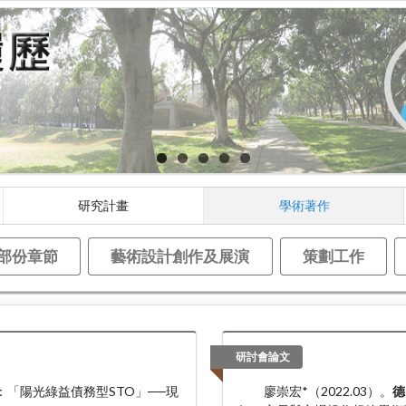
研究計畫
學術著作
部份章節
藝術設計創作及展演
策劃工作
研討會論文
：「陽光綠益債務型STO」──現
廖崇宏*（2022.03）。
德