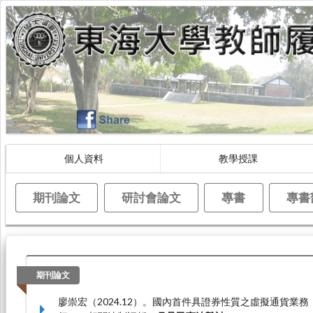
個人資料
教學授課
期刊論文
研討會論文
專書
專書
期刊論文
廖崇宏（2024.12）。國內首件具證券性質之虛擬通貨業務