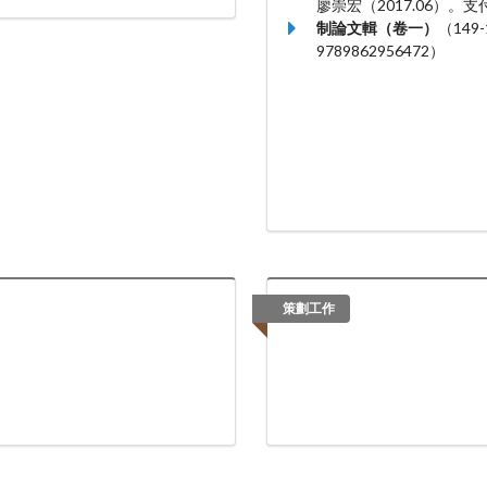
廖崇宏（2017.06）
制論文輯（卷一）
（14
9789862956472）
策劃工作