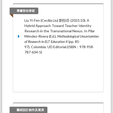
專書部份章節
Liu Yi-Fen (Cecilia Liu) 劉怡芬 (2023.10). A
Hybrid Approach Toward Teacher Identity
Research in the Transnational Nexus. In Pilar
Méndez-Rivera (Ed.),
Methodological Uncertainties
of Research in ELT Education II
(pp. 85-
97). Colombia: UD Editorial.(ISBN：978-958-
787-634-5)
藝術設計創作及展演