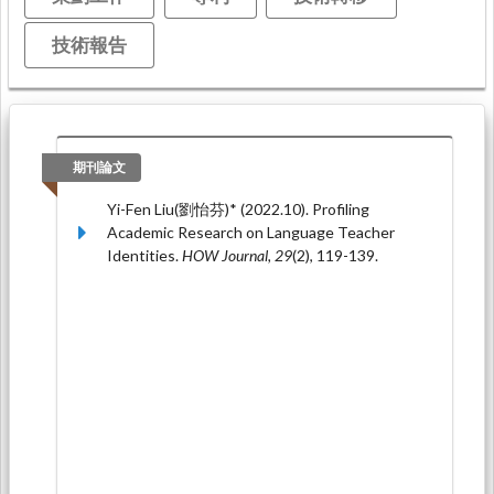
技術報告
期刊論文
Yi-Fen Liu(劉怡芬)* (2022.10). Profiling
Academic Research on Language Teacher
Identities.
HOW Journal, 29
(2), 119-139.