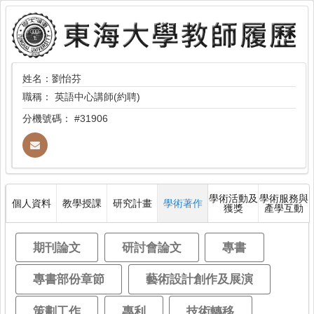
姓名：劉怡芬
職稱：
英語中心講師(約聘)
分機號碼：
#31906
學術活動及
學術服務與
個人資料
教學授課
研究計畫
學術著作
獲獎
產學互動
期刊論文
研討會論文
專書
專書部份章節
藝術設計創作及展演
策劃工作
專利
技術轉移